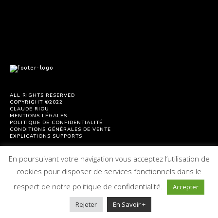
ALL RIGHTS RESERVED
COPYRIGHT ©2022
CLAUDE RIOU
MENTIONS LÉGALES
POLITIQUE DE CONFIDENTIALITÉ
CONDITIONS GÉNÉRALES DE VENTE
EXPLICATIONS SUPPORTS
En poursuivant votre navigation vous acceptez l’utilisation de
cookies pour disposer de services fonctionnels dans le
respect de notre politique de confidentialité.
Accepter
Rejeter
En Savoir +