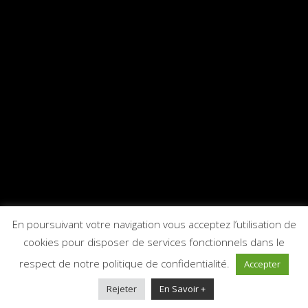
Ce contenu est protégé par un mot de passe. Pour le
voir, veuillez saisir votre mot de passe ci-dessous :
Mot de passe :
En poursuivant votre navigation vous acceptez l’utilisation de
cookies pour disposer de services fonctionnels dans le
respect de notre politique de confidentialité.
Accepter
Rejeter
En Savoir +